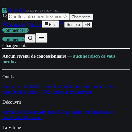
Ta Vitrine
SANS PRESSION · QC
Chercher
Comparer
Coach
Plus
Sombre
EN
Commencer
Commencer
Chargement...
Aucun revenu de concessionnaire —
aucune raison de vous
mentir.
Outils
Analyser un VIN
Détecteur besoins
Combat véhicules
Coach
négo
Outils Québec (17)
Calculateur financement
Découvrir
Annonces QC
Annuaire dealers
Top dealers honnêtes
Près de
moi
Vendre 0$ comm.
Ta Vitrine