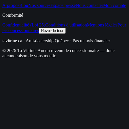
À propos
Blog
Nos sources
Espace presse
Nous contacter
Mon compte
Conformité
Confidentialité (Loi 25)
Conditions d'utilisation
Mentions légales
Pour
les concessionnaires
Revoir le tour
tavitrine.ca
· Anti-dealership Québec · Pas un avis financier
© 2026 Ta Vitrine. Aucun revenu de concessionnaire — donc
aucune raison de vous mentir.